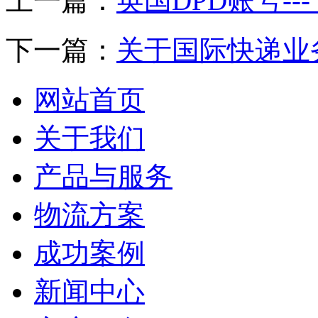
上一篇：
英国DPD账号-
下一篇：
关于国际快递业
网站首页
关于我们
产品与服务
物流方案
成功案例
新闻中心