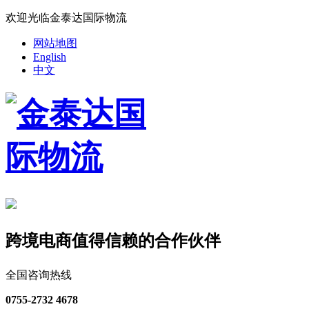
欢迎光临金泰达国际物流
网站地图
English
中文
跨境电商值得信赖的合作伙伴
全国咨询热线
0755-2732 4678