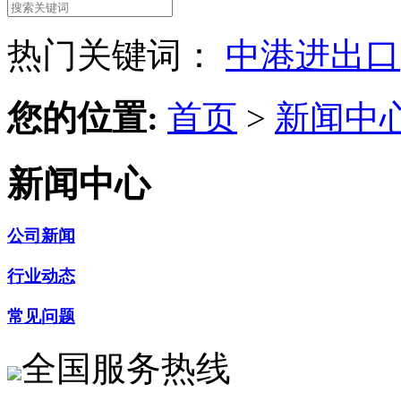
热门关键词：
中港进出口
您的位置:
首页
>
新闻中
新闻中心
公司新闻
行业动态
常见问题
全国服务热线