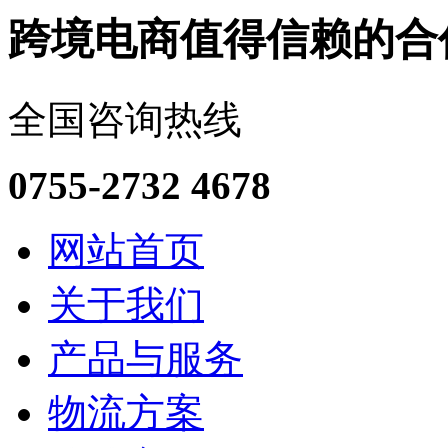
跨境电商值得信赖的合
全国咨询热线
0755-2732 4678
网站首页
关于我们
产品与服务
物流方案