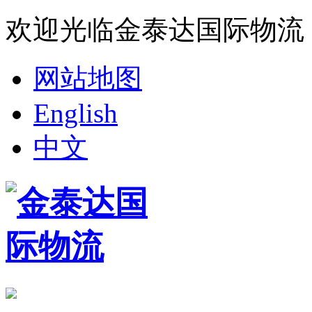
欢迎光临金泰达国际物流
网站地图
English
中文