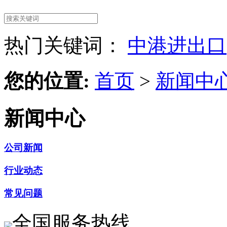
热门关键词：
中港进出口
您的位置:
首页
>
新闻中
新闻中心
公司新闻
行业动态
常见问题
全国服务热线