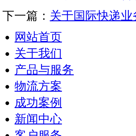
下一篇：
关于国际快递业
网站首页
关于我们
产品与服务
物流方案
成功案例
新闻中心
客户服务